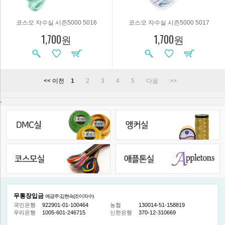
코스모 자수실 시즌5000 5016
코스모 자수실 시즌5000 5017
1,700원
1,700원
<< 이전
1
2
3
4
5
다음
>>
무통장입금
예금주:김현숙(조이자수)
국민은행
922901-01-100464
농협
130014-51-158819
우리은행
1005-601-246715
신한은행
370-12-310669