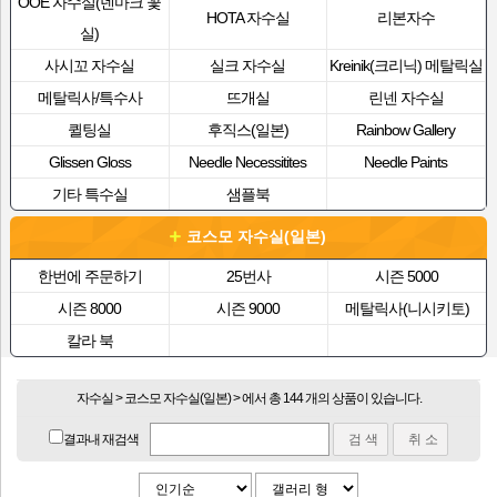
OOE 자수실(덴마크 꽃
HOTA 자수실
리본자수
실)
사시꼬 자수실
실크 자수실
Kreinik(크리닉) 메탈릭실
메탈릭사/특수사
뜨개실
린넨 자수실
퀼팅실
후직스(일본)
Rainbow Gallery
Glissen Gloss
Needle Necessitites
Needle Paints
기타 특수실
샘플북
코스모 자수실(일본)
한번에 주문하기
25번사
시즌 5000
시즌 8000
시즌 9000
메탈릭사(니시키토)
칼라 북
자수실 > 코스모 자수실(일본) > 에서 총 144 개의 상품이 있습니다.
결과내 재검색