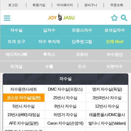
로그인
회원가입
마이페이지
장바구니
주문조회
자수실
십자수
프랑스자수
보석십자수
뜨개 도구
자수 부자재
단추썬그립
도매 Mall
메디치/나뻬
후직스
크로바
자수원단
뜨개실
수틀
도서
리본자수
자수실
자수용면사세트
DMC 자수실(프랑스)
앵커 자수실(독일)
코스모 자수실(일본)
25번사 자수실
3번/4번사 자수실
5번사 자수실
8번사 자수실
12번사 자수실
19번사(#80) 태팅실
하덴거 자수실
애플톤울사/DMC울사
AFE 자수실(일본)
Caron 자수실(손염색)
발다니 자수실(Valdani)