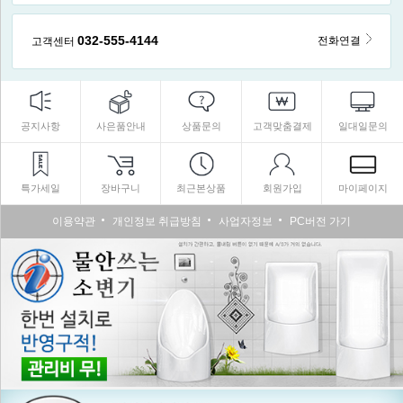
032-555-4144
전화연결
고객센터
공지사항
사은품안내
상품문의
고객맞춤결제
일대일문의
특가세일
장바구니
최근본상품
회원가입
마이페이지
이용약관
개인정보 취급방침
사업자정보
PC버전 가기