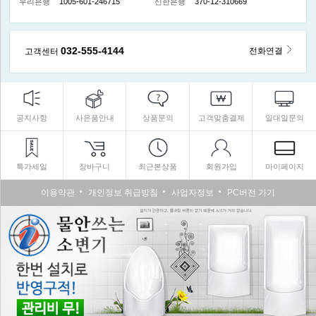
우리은행
1005-601-246715
신한은행
370-12-310669
032-555-4144
전화연결
고객센터
공지사항
사은품안내
상품문의
고객맞춤결제
일대일문의
특가세일
장바구니
최근본상품
회원가입
마이페이지
이용약관
개인정보 취급방침
사업자정보
PC버전 가기