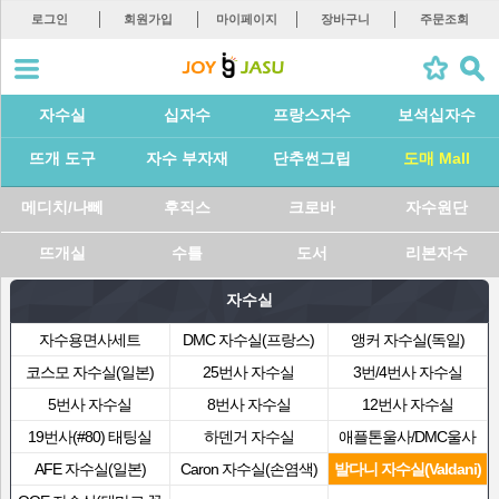
로그인
회원가입
마이페이지
장바구니
주문조회
자수실
십자수
프랑스자수
보석십자수
뜨개 도구
자수 부자재
단추썬그립
도매 Mall
메디치/나뻬
후직스
크로바
자수원단
뜨개실
수틀
도서
리본자수
자수실
자수용면사세트
DMC 자수실(프랑스)
앵커 자수실(독일)
코스모 자수실(일본)
25번사 자수실
3번/4번사 자수실
5번사 자수실
8번사 자수실
12번사 자수실
19번사(#80) 태팅실
하덴거 자수실
애플톤울사/DMC울사
AFE 자수실(일본)
Caron 자수실(손염색)
발다니 자수실(Valdani)