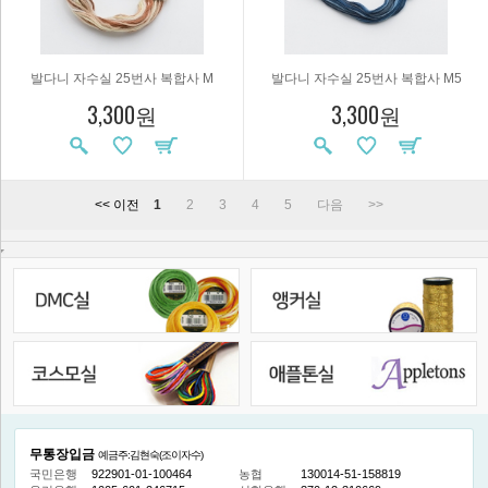
발다니 자수실 25번사 복합사 M
발다니 자수실 25번사 복합사 M5
3,300원
3,300원
<< 이전
1
2
3
4
5
다음
>>
무통장입금
예금주:김현숙(조이자수)
국민은행
922901-01-100464
농협
130014-51-158819