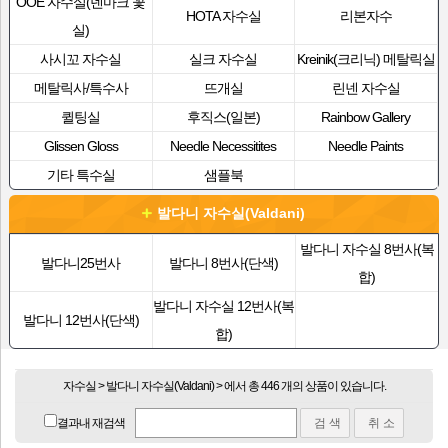
OOE 자수실(덴마크 꽃
HOTA 자수실
리본자수
실)
사시꼬 자수실
실크 자수실
Kreinik(크리닉) 메탈릭실
메탈릭사/특수사
뜨개실
린넨 자수실
퀼팅실
후직스(일본)
Rainbow Gallery
Glissen Gloss
Needle Necessitites
Needle Paints
기타 특수실
샘플북
발다니 자수실(Valdani)
발다니 자수실 8번사(복
발다니25번사
발다니 8번사(단색)
합)
발다니 자수실 12번사(복
발다니 12번사(단색)
합)
자수실 > 발다니 자수실(Valdani) > 에서 총 446 개의 상품이 있습니다.
결과내 재검색