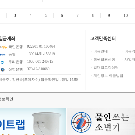
2
3
4
5
6
7
8
9
10
크로바 자수 바늘 3~6호 57-036
크로바 프리 스티치 바늘 실꿰기 57-42
입금계좌
고객만족센터
922901-01-100464
국민은행
4,400원
3,630원
이용안내
이용
130014-51-158819
농협
회원탈퇴신청
사업
1005-601-246715
우리은행
일대일고객상담
370-12-310669
신한은행
개인정보 취급방침
예금주 : 김현숙(조이자수) 입금확인일 : 평일 14:00
정보확인