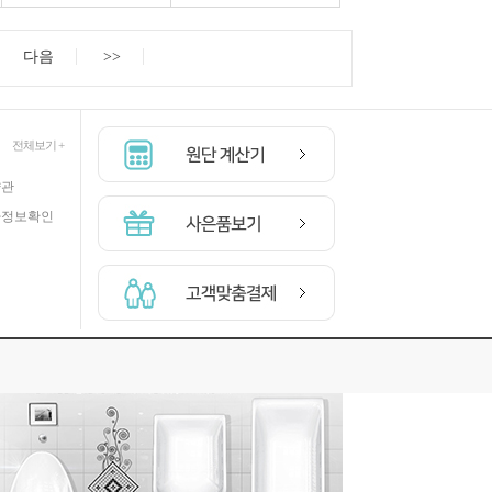
다음
>>
3
크로바 시침바늘 2종(블리온 스티치 바늘)
57-316
전체보기 +
3,900원
약관
자정보확인