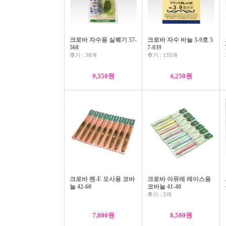
크로바 자수용 실꿰기 57-
크로바 자수 바늘 3-9호 5
568
7-039
후기 : 38개
후기 : 135개
9,350원
4,250원
크로바 퀼트 바늘 12호 57-324
3,900원
크로바 펜-E 모사용 코바
크로바 아뮤레 레이스용
늘 42-60
코바늘 41-40
후기 : 3개
7,800원
8,580원