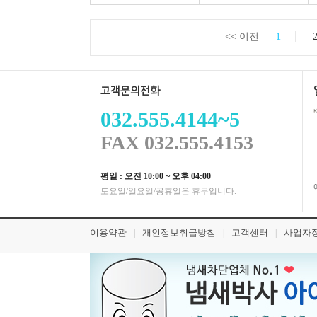
<< 이전
1
크로바 블랙 아플리케 바늘 2종세트 57-176
고객문의전화
032.555.4144~5
6,050원
FAX 032.555.4153
평일 : 오전 10:00 ~ 오후 04:00
토요일/일요일/공휴일은 휴무입니다.
이용약관
개인정보취급방침
고객센터
사업자
|
|
|