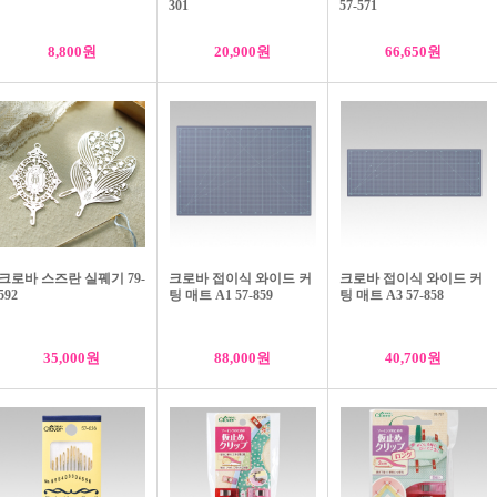
301
57-571
8,800원
20,900원
66,650원
크로바 스즈란 실꿰기 79-
크로바 접이식 와이드 커
크로바 접이식 와이드 커
크로바 십자수 바늘 24호 57-204
크로바 비즈 사시코 전용 바늘 57-785
592
팅 매트 A1 57-859
팅 매트 A3 57-858
3,900원
5,500원
4,800원 ->
(19%할인)
35,000원
88,000원
40,700원