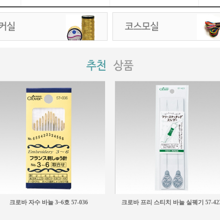
크로바 패치워크 바늘 4종 세트 57-302
크로바 곡선 돗바늘 세트 55-050
3,900원
4,950원
크로바 자수 바늘 3~6호 57-036
크로바 프리 스티치 바늘 실꿰기 57-42