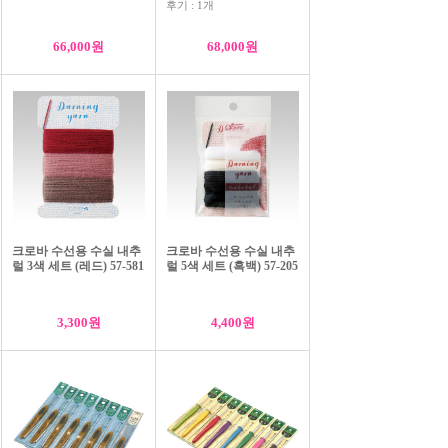
후기 : 1개
66,000원
68,000원
크로바 수선용 수실 내추
크로바 수선용 수실 내추
크로바 퀼팅 바늘 2종세트 57-321
럴 3색 세트 (레드) 57-581
럴 5색 세트 (흑백) 57-205
4,400원
3,300원
4,400원