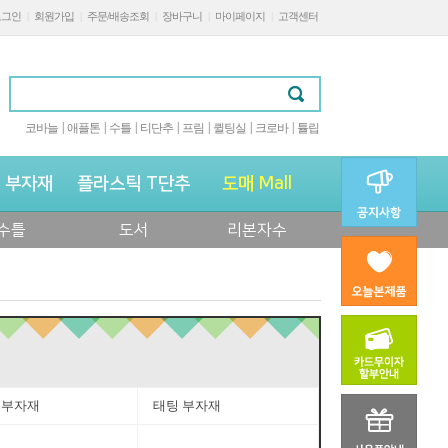
로그인
|
회원가입
|
주문/배송조회
|
장바구니
|
마이페이지
|
고객센터
|
|
|
|
|
|
|
코바늘
애플톤
수틀
티단추
프림
퀼팅실
크로바
튤립
 부자재
플라스틱 T단추
도매 Mall
수틀
도서
리본자수
 부자재
태팅 부자재