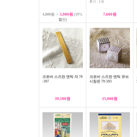
후기 : 1개
3,900원
7,600원
4,800원 ->
(19%
할인)
크로바 스즈란 앤틱 자 79
크로바 스즈란 엔틱 큐브
크로바 비즈 자수 바늘 긴 바늘 75-485
-597
시침핀 79-593
5,200원
39,500원
35,000원