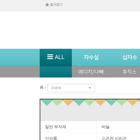
즐겨찾기
ALL
자수실
십자수
메디치/나뻬
후직스
>
크로바
일반 부자재
바늘
신상품
스즈란 시리즈