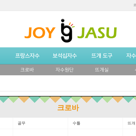
프랑스자수
보석십자수
뜨개 도구
자수
크로바
자수원단
뜨개실
크로바
골무
수틀
뜨개