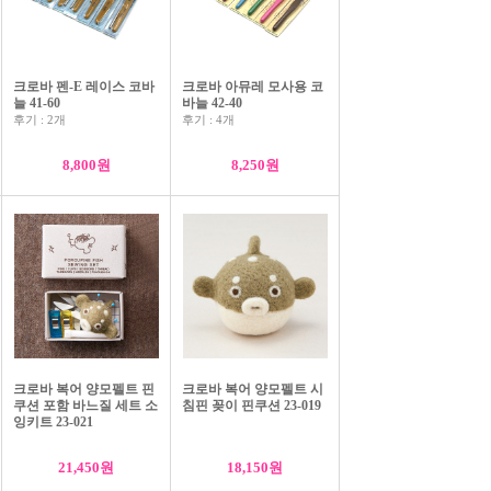
크로바 펜-E 레이스 코바
크로바 아뮤레 모사용 코
늘 41-60
바늘 42-40
후기 : 2개
후기 : 4개
8,800원
8,250원
크로바 자수 바늘 3-9호 57-039
4,250원
크로바 복어 양모펠트 핀
크로바 복어 양모펠트 시
쿠션 포함 바느질 세트 소
침핀 꽂이 핀쿠션 23-019
잉키트 23-021
21,450원
18,150원