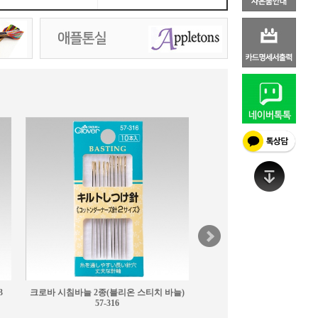
크로바 자수 바늘 3-9호 57-039
4,250원
3
크로바 시침바늘 2종(블리온 스티치 바늘)
57-316