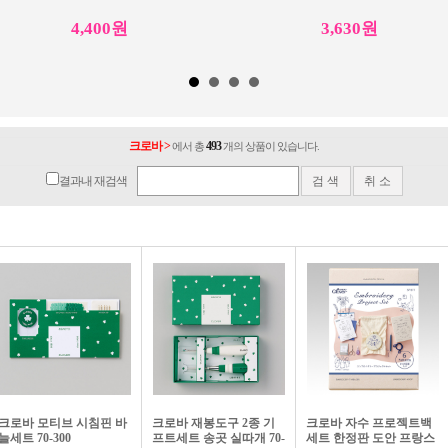
4,400원
3,630원
크로바 >
493
에서 총
개의 상품이 있습니다.
결과내 재검색
크로바 사시코 자수 바늘 57-232
크로바 자수 바늘 7~10호 57-070
3,900원
4,400원
크로바 모티브 시침핀 바
크로바 재봉도구 2종 기
크로바 자수 프로젝트백
늘세트 70-300
프트세트 송곳 실따개 70-
세트 한정판 도안 프랑스