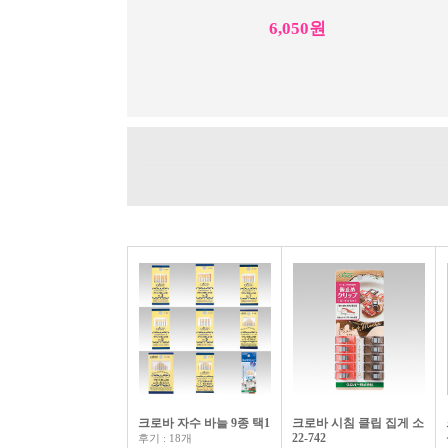
6,050원
크로바 인형 바늘 5호 57-295
7,150원
크로바 자수 바늘 9종 택1
크로바 시침 클립 집게 소
22-742
후기 : 18개