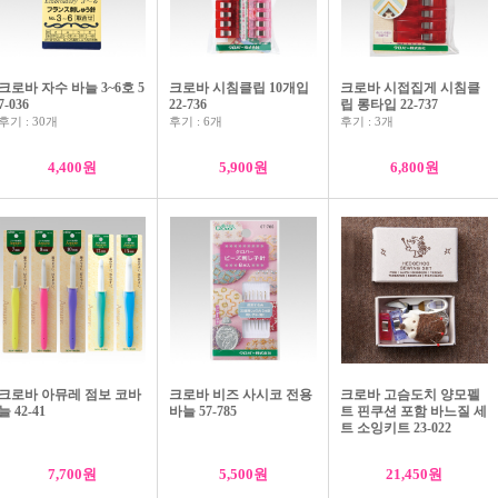
크로바 자수 바늘 3~6호 5
크로바 시침클립 10개입
크로바 시접집게 시침클
7-036
22-736
립 롱타입 22-737
후기 : 30개
후기 : 6개
후기 : 3개
4,400원
5,900원
6,800원
크로바 패치워크 바늘 4종 세트 57-302
크로바 곡선 돗바늘 세트 55-050
3,900원
4,950원
크로바 아뮤레 점보 코바
크로바 비즈 사시코 전용
크로바 고슴도치 양모펠
늘 42-41
바늘 57-785
트 핀쿠션 포함 바느질 세
트 소잉키트 23-022
7,700원
5,500원
21,450원