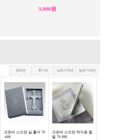
3,900원
판매순
후기순
낮은가격순
높은가격순
크로바 매트리스 손바늘 57-384
4,400원
크로바 스즈란 실 홀더 79
크로바 스즈란 먹지용 철
-600
필 79-980