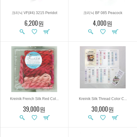
크리닉 VF(#4) 3215 Peridot
크리닉 BF 085 Peacock
6,200원
4,000원
Kreinik French Silk Red Col...
Kreinik Silk Thread Color C...
39,000원
30,000원