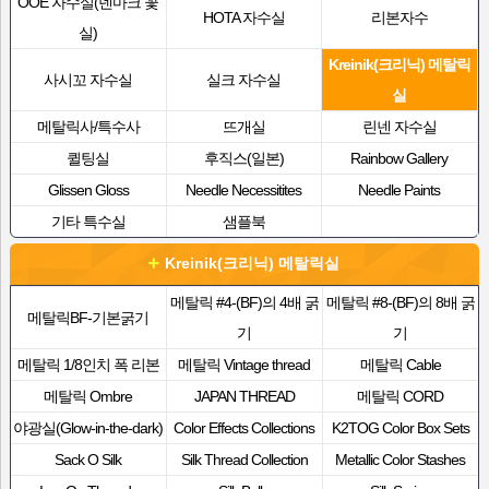
OOE 자수실(덴마크 꽃
HOTA 자수실
리본자수
실)
Kreinik(크리닉) 메탈릭
사시꼬 자수실
실크 자수실
실
메탈릭사/특수사
뜨개실
린넨 자수실
퀼팅실
후직스(일본)
Rainbow Gallery
Glissen Gloss
Needle Necessitites
Needle Paints
기타 특수실
샘플북
Kreinik(크리닉) 메탈릭실
메탈릭 #4-(BF)의 4배 굵
메탈릭 #8-(BF)의 8배 굵
메탈릭BF-기본굵기
기
기
메탈릭 1/8인치 폭 리본
메탈릭 Vintage thread
메탈릭 Cable
메탈릭 Ombre
JAPAN THREAD
메탈릭 CORD
야광실(Glow-in-the-dark)
Color Effects Collections
K2TOG Color Box Sets
Sack O Silk
Silk Thread Collection
Metallic Color Stashes