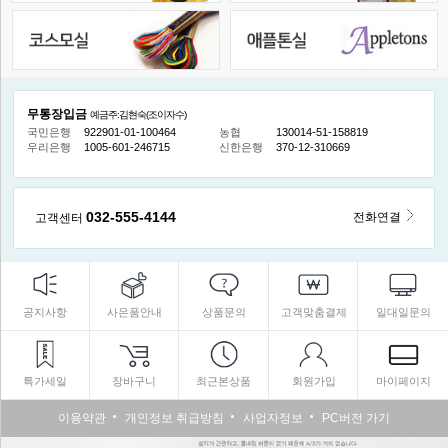
무통장입금
예금주:김현숙(조이자수)
국민은행
922901-01-100464
농협
130014-51-158819
우리은행
1005-601-246715
신한은행
370-12-310669
032-555-4144
전화연결
고객센터
공지사항
사은품안내
상품문의
고객맞춤결제
일대일문의
특가세일
장바구니
최근본상품
회원가입
마이페이지
이용약관
개인정보 취급방침
사업자정보
PC버전 가기