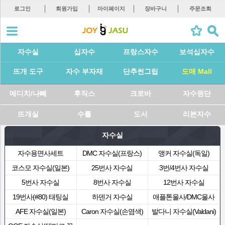
로그인
회원가입
마이페이지
장바구니
주문조회
자수실
십자수
프랑스자수
보석십자수
뜨개 도구
자수 부자재
단추썬그립
도매 Mall
메디치/나뻬
후직스
크로바
자수원단
뜨개실
수틀
도서
리본자수
자수실
자수용면사세트
DMC 자수실(프랑스)
앵커 자수실(독일)
코스모 자수실(일본)
25번사 자수실
3번/4번사 자수실
5번사 자수실
8번사 자수실
12번사 자수실
19번사(#80) 태팅실
하덴거 자수실
애플톤울사/DMC울사
AFE 자수실(일본)
Caron 자수실(손염색)
발다니 자수실(Valdani)