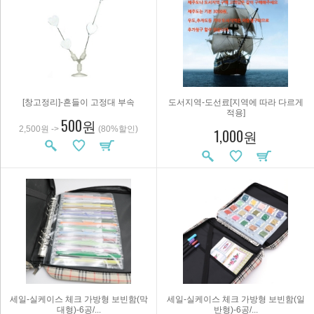
[창고정리]-흔들이 고정대 부속
도서지역-도선료[지역에 따라 다르게
적용]
500원
2,500원 ->
(80%할인)
1,000원
세일-실케이스 체크 가방형 보빈함(막
세일-실케이스 체크 가방형 보빈함(일
대형)-6공/...
반형)-6공/...