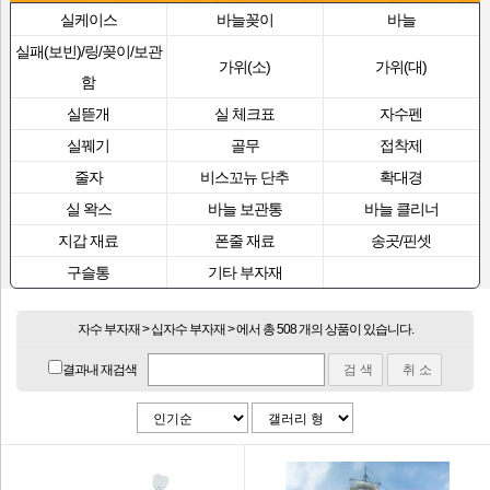
실케이스
바늘꽂이
바늘
실패(보빈)/링/꽂이/보관
가위(소)
가위(대)
함
실뜯개
실 체크표
자수펜
실꿰기
골무
접착제
줄자
비스꼬뉴 단추
확대경
실 왁스
바늘 보관통
바늘 클리너
지갑 재료
폰줄 재료
송곳/핀셋
구슬통
기타 부자재
자수 부자재 > 십자수 부자재 > 에서 총 508 개의 상품이 있습니다.
결과내 재검색