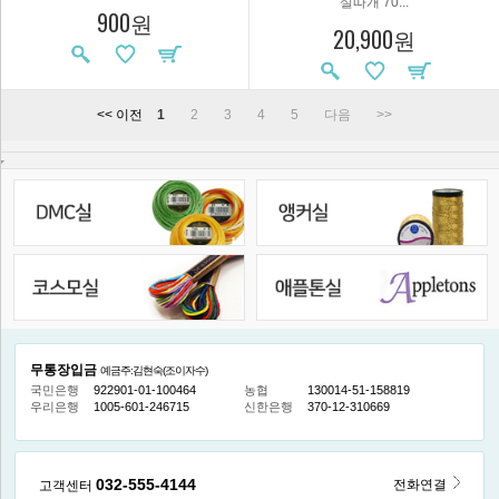
실따개 70...
900원
20,900원
<< 이전
1
2
3
4
5
다음
>>
무통장입금
예금주:김현숙(조이자수)
국민은행
922901-01-100464
농협
130014-51-158819
우리은행
1005-601-246715
신한은행
370-12-310669
032-555-4144
전화연결
고객센터