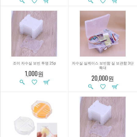
조이 자수실 보빈 투명 25p
자수실 실케이스 보빈함 실 보관함 3단
특대
1,000원
20,000원