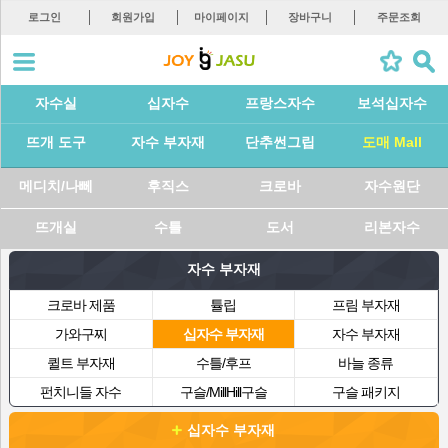
로그인
회원가입
마이페이지
장바구니
주문조회
자수실
십자수
프랑스자수
보석십자수
뜨개 도구
자수 부자재
단추썬그립
도매 Mall
메디치/나뻬
후직스
크로바
자수원단
뜨개실
수틀
도서
리본자수
자수 부자재
크로바 제품
튤립
프림 부자재
가와구찌
십자수 부자재
자수 부자재
퀼트 부자재
수틀/후프
바늘 종류
펀치니들 자수
구슬/MillHill구슬
구슬 패키지
십자수 부자재