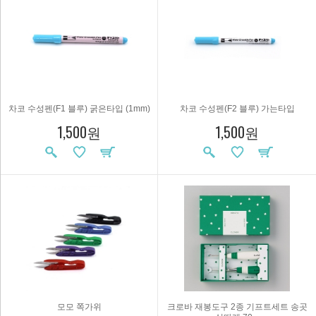
차코 수성펜(F1 블루) 굵은타입 (1mm)
차코 수성펜(F2 블루) 가는타입
1,500원
1,500원
모모 쪽가위
크로바 재봉도구 2종 기프트세트 송곳