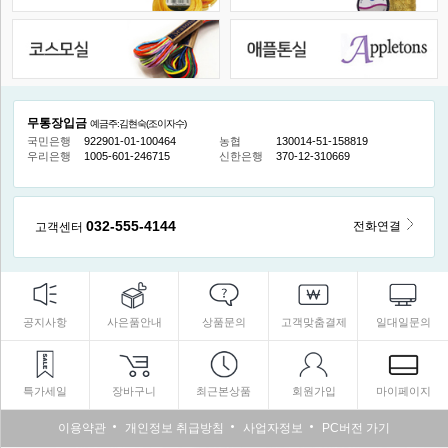
무통장입금
예금주:김현숙(조이자수)
국민은행
922901-01-100464
농협
130014-51-158819
우리은행
1005-601-246715
신한은행
370-12-310669
032-555-4144
전화연결
고객센터
공지사항
사은품안내
상품문의
고객맞춤결제
일대일문의
특가세일
장바구니
최근본상품
회원가입
마이페이지
이용약관
개인정보 취급방침
사업자정보
PC버전 가기