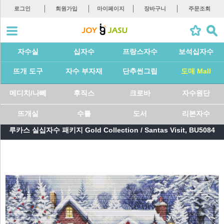
로그인
회원가입
마이페이지
장바구니
주문조회
자수실
십자수
프랑스자수
보석십자수
뜨개 도구
자수 부자재
단추썬그립
도매 Mall
메디치/나뻬
후직스
크로바
자수원단
뜨개실
수틀
도서
리본자수
루카스 실십자수 패키지 Gold Collection / Santas Visit, BU5084