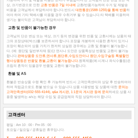
가능하며 수거 및 재발송 비용은 본사가 부담합니다.단 고객님의 단순 변심 또는 색
상, 크기변경으로 인한
교환 반품은 7일 이내에
교환/반품가능하며 수거 및 재발송
비용을 고객님께서 부담하셔야 합니다.반드시
대한통운(1588-1255)을 통해 반품
하
여야 하며 기타 택배사를 이용할 경우 수취거부 될 수 있습니다.타 택배를 이용하여
생기는 불이익은 고객님이 부담하셔야 합니다.
교환 및 반품이 불가능한 경우
고객님의 단순 변심 또는 색상, 크기 등의 변경을 위한 반품 및 교환시에는 상품의 태
그와 포장상태(박스)를 보존하셔야 합니다.포장을 개봉하여 사용한 흔적이 있거나
포장이 훼손되어 상품 가치가 현저히 상실된 경우에는 교환 및 환불이 불가능합니
다. (예: 원단및 일반부자재 등)단 면사나 도안은 상품특성상 반품및 교환이 불가능
합니다.
판매상품중 도안류,면사류,원단류,수입도안이나 원단,수입구슬등 특별할인
행사상품등은 반품및 환불,교환이 불가능합니다.
원목제품(예:시계나 좌식수틀등)은
조립의 흔적이 있을경우 반품및 교환이 불가능합니다.
환불 및 AS
환불은 반송상품 수령 확인 후 가능하며 반드시 고객만족센터와 상담 후 반송하여야
하며 적립금으로도 환불 받으실 수 있습니다.상품 사용방법 및 상품에 대한
문의는
고객만족센터(032-555-4144), q&a 게시판, 1:1문의 게시판 등에 문의
하세요.상품 사
용중 발생하는 a/s는 해당 수입 및 공급업체와 직접 상담하셔야 합니다.
고객센터
평일 : Am 10 : 00 - Pm 05 : 00
토요일 / 일요일 / 공휴일은 휴무입니다.